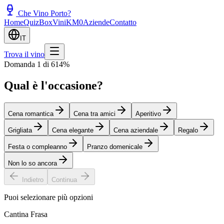
Che Vino Porto?
Home
Quiz
Box
Vini
KM0
Aziende
Contatto
IT
Trova il vino
Domanda 1 di 6
14
%
Qual è l'occasione?
Cena romantica
Cena tra amici
Aperitivo
Grigliata
Cena elegante
Cena aziendale
Regalo
Festa o compleanno
Pranzo domenicale
Non lo so ancora
Indietro
Continua
Puoi selezionare più opzioni
Cantina Frasa