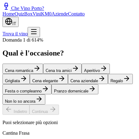
Che Vino Porto?
Home
Quiz
Box
Vini
KM0
Aziende
Contatto
IT
Trova il vino
Domanda 1 di 6
14
%
Qual è l'occasione?
Cena romantica
Cena tra amici
Aperitivo
Grigliata
Cena elegante
Cena aziendale
Regalo
Festa o compleanno
Pranzo domenicale
Non lo so ancora
Indietro
Continua
Puoi selezionare più opzioni
Cantina Frasa